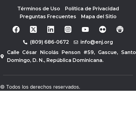
Términos de Uso
Política de Privacidad
Preguntas Frecuentes
Mapa del Sitio
F
Y
a
o
c
u
(809) 686-0672
info@enj.org
e
t
b
u
Calle César Nicolás Penson #59, Gascue, Santo
o
b
Domingo, D. N., República Dominicana.
o
e
k
© Todos los derechos reservados.