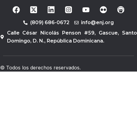
F
Y
a
o
c
u
(809) 686-0672
info@enj.org
e
t
b
u
Calle César Nicolás Penson #59, Gascue, Santo
o
b
Domingo, D. N., República Dominicana.
o
e
k
© Todos los derechos reservados.