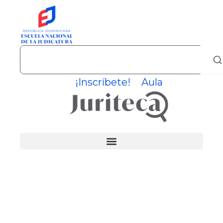
Skip
to
content
Search
¡Inscríbete!
Aula