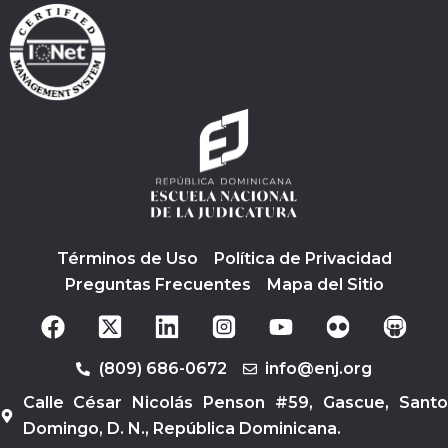
Términos de Uso
Política de Privacidad
Preguntas Frecuentes
Mapa del Sitio
F
Y
a
o
c
u
(809) 686-0672
info@enj.org
e
t
b
u
Calle César Nicolás Penson #59, Gascue, Santo
o
b
Domingo, D. N., República Dominicana.